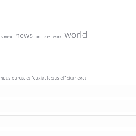
world
news
estment
property
work
us purus, et feugiat lectus efficitur eget.