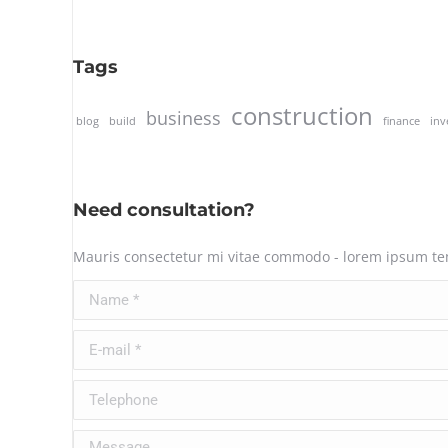
Tags
construction
business
blog
build
finance
inv
Need consultation?
Mauris consectetur mi vitae commodo - lorem ipsum temp
Name *
E-mail *
Telephone
Message