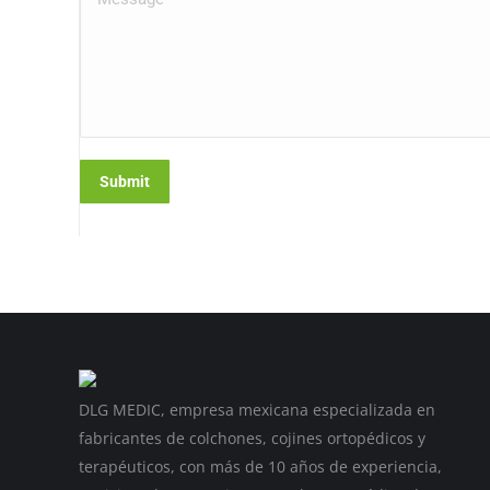
Submit
DLG MEDIC, empresa mexicana especializada en
fabricantes de colchones, cojines ortopédicos y
terapéuticos, con más de 10 años de experiencia,