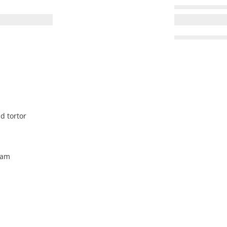
d tortor
uam