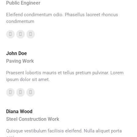
Public Engineer
Eleifend condimentum odio. Phasellus laoreet rhoncus
condimentum
Personal
E-
Facebook
blog
mail
John Doe
/
Paving Work
website
Praesent lobortis mauris et tellus pretium pulvinar. Lorem
ipsum dolor sit amet.
E-
Facebook
X
mail
Diana Wood
Steel Construction Work
Quisque vestibulum facilisis eleifend. Nulla aliquet porta